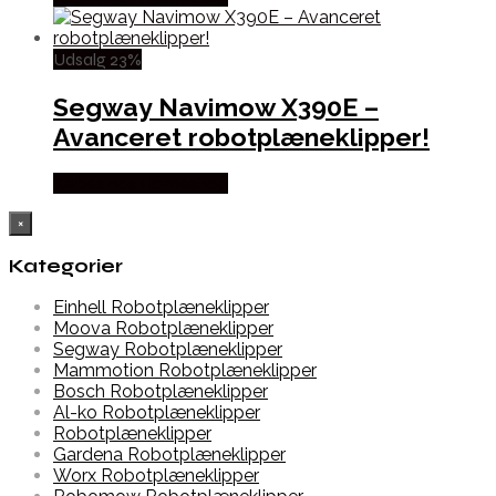
Udsalg 23%
Segway Navimow X390E –
Avanceret robotplæneklipper!
Købes hos Homeshop
×
Kategorier
Einhell Robotplæneklipper
Moova Robotplæneklipper
Segway Robotplæneklipper
Mammotion Robotplæneklipper
Bosch Robotplæneklipper
Al-ko Robotplæneklipper
Robotplæneklipper
Gardena Robotplæneklipper
Worx Robotplæneklipper