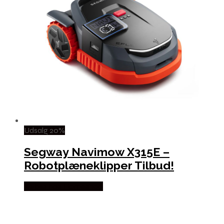
Udsalg 20%
Segway Navimow X315E –
Robotplæneklipper Tilbud!
Købes hos Homeshop