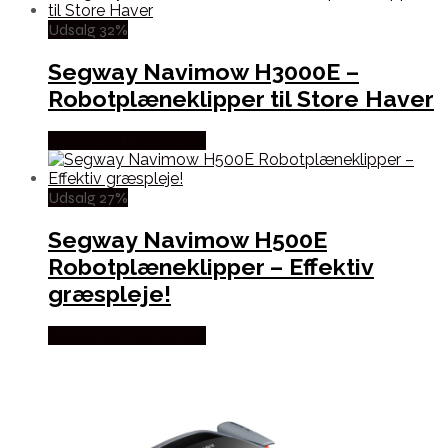
Udsalg 32%
Segway Navimow H3000E –
Robotplæneklipper til Store Haver
Købes hos Homeshop
Udsalg 27%
Segway Navimow H500E
Robotplæneklipper – Effektiv
græspleje!
Købes hos Homeshop