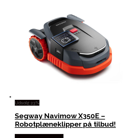
Udsalg 23%
Segway Navimow X350E –
Robotplæneklipper på tilbud!
Købes hos Homeshop