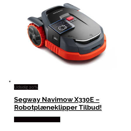
Udsalg 20%
Segway Navimow X330E –
Robotplæneklipper Tilbud!
Købes hos Homeshop