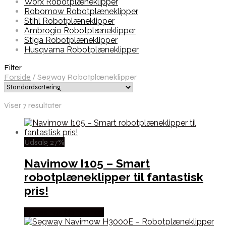
Worx Robotplæneklipper
Robomow Robotplæneklipper
Stihl Robotplæneklipper
Ambrogio Robotplæneklipper
Stiga Robotplæneklipper
Husqvarna Robotplæneklipper
Filter
Forside
/
Segway Robotplæneklipper
Viser 7 resultater
Udsalg 27%
Navimow I105 – Smart
robotplæneklipper til fantastisk
pris!
Købes hos Homeshop