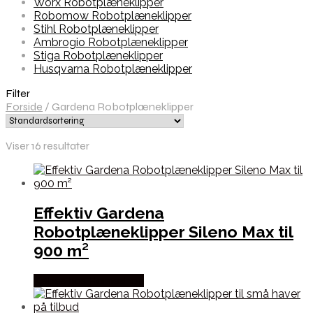
Worx Robotplæneklipper
Robomow Robotplæneklipper
Stihl Robotplæneklipper
Ambrogio Robotplæneklipper
Stiga Robotplæneklipper
Husqvarna Robotplæneklipper
Filter
Forside
/
Gardena Robotplæneklipper
Viser 16 resultater
Effektiv Gardena
Robotplæneklipper Sileno Max til
900 m²
Købes hos Homeshop