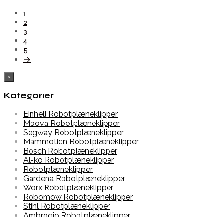
1
2
3
4
5
→
×
Kategorier
Einhell Robotplæneklipper
Moova Robotplæneklipper
Segway Robotplæneklipper
Mammotion Robotplæneklipper
Bosch Robotplæneklipper
Al-ko Robotplæneklipper
Robotplæneklipper
Gardena Robotplæneklipper
Worx Robotplæneklipper
Robomow Robotplæneklipper
Stihl Robotplæneklipper
Ambrogio Robotplæneklipper