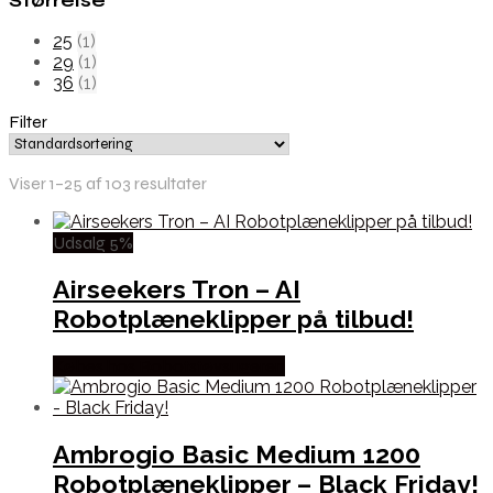
Størrelse
25
(1)
29
(1)
36
(1)
Filter
Viser 1–25 af 103 resultater
Udsalg 5%
Airseekers Tron – AI
Robotplæneklipper på tilbud!
Købes hos Robotstøvsugeren
Ambrogio Basic Medium 1200
Robotplæneklipper – Black Friday!