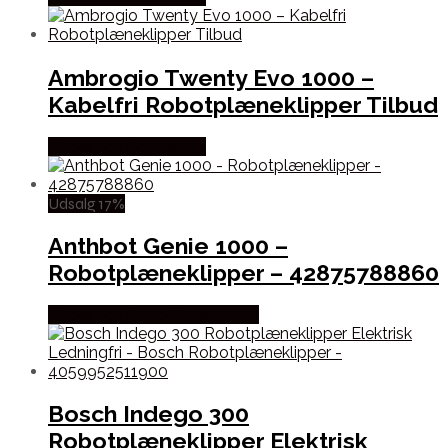
Ambrogio Twenty Evo 1000 –
Kabelfri Robotplæneklipper Tilbud
Købes hos Homeshop
Udsalg 17%
Anthbot Genie 1000 –
Robotplæneklipper – 42875788860
Købes hos Robotstøvsugeren
Bosch Indego 300
Robotplæneklipper Elektrisk