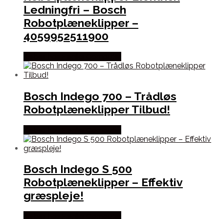
Ledningfri – Bosch
Robotplæneklipper –
4059952511900
Købes hos Føniks Computer
Bosch Indego 700 – Trådløs
Robotplæneklipper Tilbud!
Købes hos Føniks Computer
Bosch Indego S 500
Robotplæneklipper – Effektiv
græspleje!
Købes hos Føniks Computer