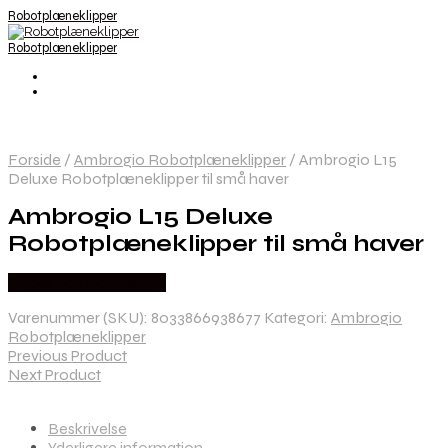
Robotplæneklipper
Robotplæneklipper
Forside
/
Ambrogio Robotplæneklipper
/
Ambrogio L15
Deluxe Robotplæneklipper til små haver
Ambrogio L15 Deluxe
Robotplæneklipper til små haver
Købes hos Homeshop
Varenummer (SKU):
8033866938677
Kategori:
Ambrogio
Robotplæneklipper
Previous Product
Next Product
Beskrivelse
Yderligere information