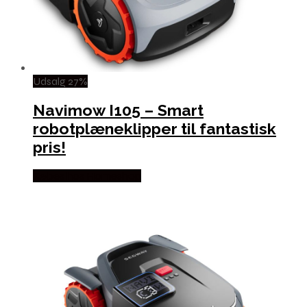
Udsalg 27%
Navimow I105 – Smart
robotplæneklipper til fantastisk
pris!
Købes hos Homeshop