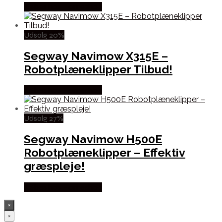
Købes hos Homeshop
Udsalg 20%
Segway Navimow X315E –
Robotplæneklipper Tilbud!
Købes hos Homeshop
Udsalg 27%
Segway Navimow H500E
Robotplæneklipper – Effektiv
græspleje!
Købes hos Homeshop
×
×