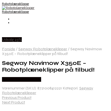
Robotplæneklipper
Robotplæneklipper
Udsalg 23%
Forside
/
Segway Robotplæneklipper
/
Segway Navimow
X350E – Robotplæneklipper på tilbud!
Segway Navimow X350E –
Robotplæneklipper på tilbud!
Købes hos Homeshop
Varenummer (SKU):
8721008412221
Kategori:
Segway
Robotplæneklipper
Previous Product
Next Product