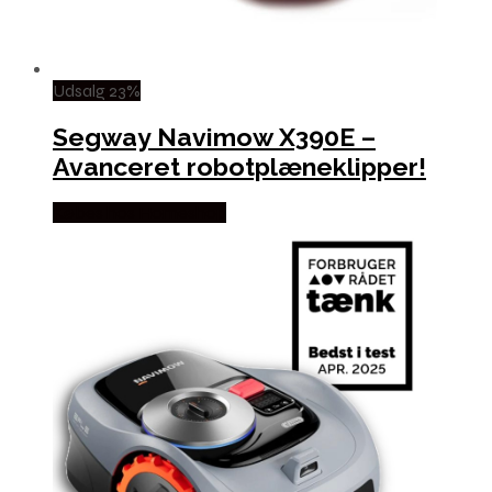
Udsalg 23%
Segway Navimow X390E –
Avanceret robotplæneklipper!
Købes hos Homeshop