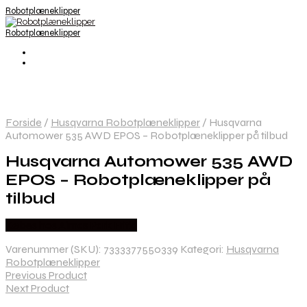
Robotplæneklipper
Robotplæneklipper
Forside
/
Husqvarna Robotplæneklipper
/
Husqvarna
Automower 535 AWD EPOS – Robotplæneklipper på tilbud
Husqvarna Automower 535 AWD
EPOS – Robotplæneklipper på
tilbud
Købes hos Almas Park Fritid
Varenummer (SKU):
7333377550339
Kategori:
Husqvarna
Robotplæneklipper
Previous Product
Next Product