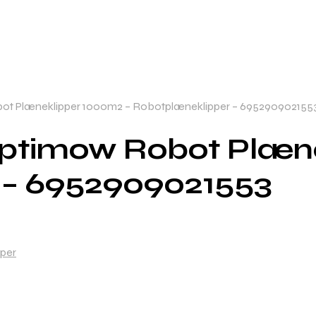
t Plæneklipper 1000m2 – Robotplæneklipper – 695290902155
ptimow Robot Plæne
 – 6952909021553
per