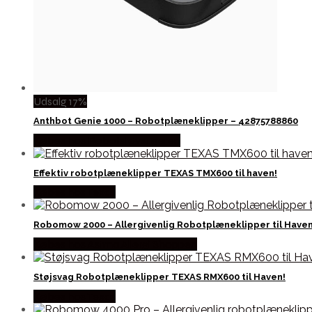
Udsalg 17%
Anthbot Genie 1000 – Robotplæneklipper – 42875788860
Købes hos Robotstøvsugeren
Effektiv robotplæneklipper TEXAS TMX600 til haven!
Købes hos Texas
Robomow 2000 – Allergivenlig Robotplæneklipper til Have
Købes hos Astma Allergi Shoppen
Støjsvag Robotplæneklipper TEXAS RMX600 til Haven!
Købes hos Texas