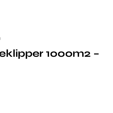
3
klipper 1000m2 –