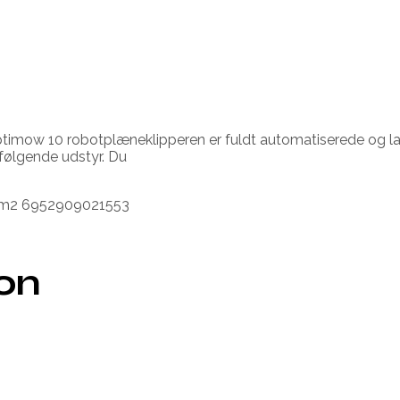
imow 10 robotplæneklipperen er fuldt automatiserede og lave
dfølgende udstyr. Du
00m2 6952909021553
ion