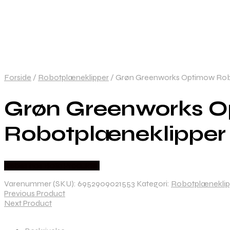
Forside
/
Robotplæneklipper
/
Grøn Greenworks Optimow Robo
Grøn Greenworks O
Robotplæneklipper
Købes hos Bolig Produkter
Varenummer (SKU):
6952909021553
Kategori:
Robotplæneklip
Previous Product
Next Product