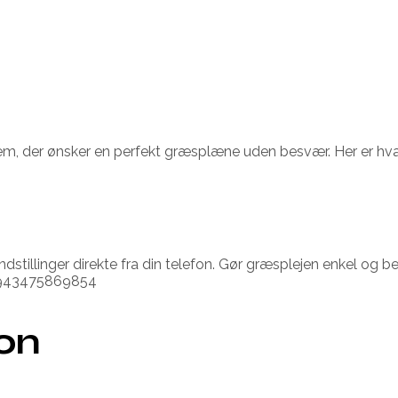
em, der ønsker en perfekt græsplæne uden besvær. Her er hva
dstillinger direkte fra din telefon. Gør græsplejen enkel 
 6943475869854
ion