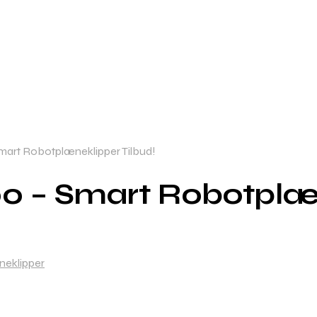
art Robotplæneklipper Tilbud!
0 – Smart Robotplæn
eklipper