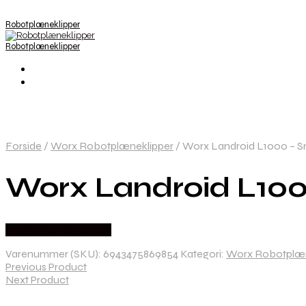
Robotplæneklipper
Robotplæneklipper
Forside
/
Worx Robotplæneklipper
/
Worx Landroid L1000 – Sm
Worx Landroid L100
Købes hos Nexusgear
Varenummer (SKU):
6943475869854
Kategori:
Worx Robotplæn
Previous Product
Next Product