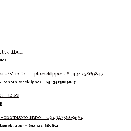
ud!
x Robotplæneklipper – 6943475869847
!
læneklipper – 6943475869854