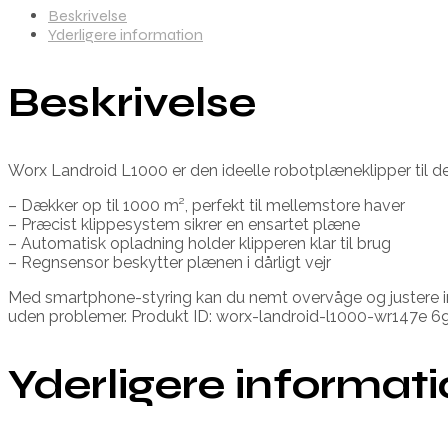
Beskrivelse
Yderligere information
Beskrivelse
Worx Landroid L1000 er den ideelle robotplæneklipper til d
– Dækker op til 1000 m², perfekt til mellemstore haver
– Præcist klippesystem sikrer en ensartet plæne
– Automatisk opladning holder klipperen klar til brug
– Regnsensor beskytter plænen i dårligt vejr
Med smartphone-styring kan du nemt overvåge og justere in
uden problemer. Produkt ID: worx-landroid-l1000-wr147e
Yderligere informat