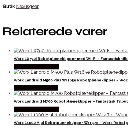
Butik
Nexusgear
Relaterede varer
Worx LX790i Robotplæneklipper med Wi-Fi – Fantastisk tilb
Købes hos Homeshop
Worx Landroid M500 Plus Wr165e Robotplæneklipper – Wor
Købes hos Nexusgear
Worx Landroid M700 Robotplæneklipper – Fantastisk Tilbud
Købes hos Homeshop
Worx L1000 Hjul Robotplæneklipper Wr147e – Worx Robotp